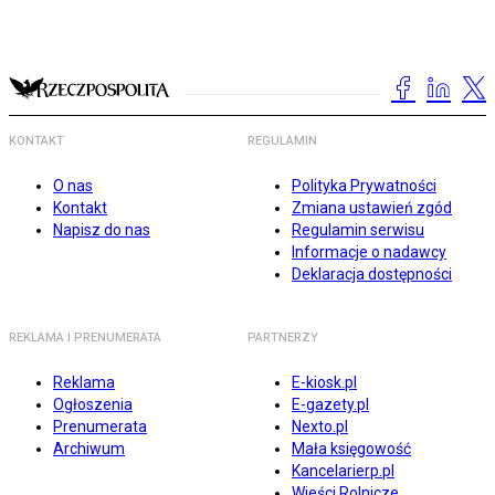
KONTAKT
REGULAMIN
O nas
Polityka Prywatności
Kontakt
Zmiana ustawień zgód
Napisz do nas
Regulamin serwisu
Informacje o nadawcy
Deklaracja dostępności
REKLAMA I PRENUMERATA
PARTNERZY
Reklama
E-kiosk.pl
Ogłoszenia
E-gazety.pl
Prenumerata
Nexto.pl
Archiwum
Mała księgowość
Kancelarierp.pl
Wieści Rolnicze