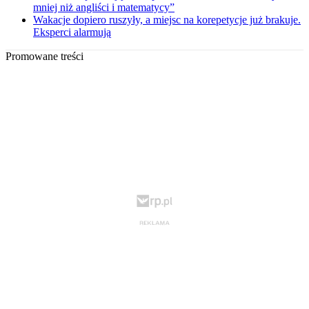
mniej niż angliści i matematycy”
Wakacje dopiero ruszyły, a miejsc na korepetycje już brakuje.
Eksperci alarmują
Promowane treści