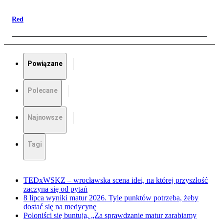
Red
Powiązane
Polecane
Najnowsze
Tagi
TEDxWSKZ – wrocławska scena idei, na której przyszłość
zaczyna się od pytań
8 lipca wyniki matur 2026. Tyle punktów potrzeba, żeby
dostać się na medycynę
Poloniści się buntują. „Za sprawdzanie matur zarabiamy