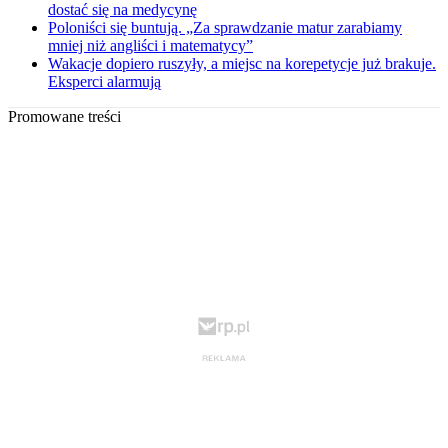
dostać się na medycynę
Poloniści się buntują. „Za sprawdzanie matur zarabiamy
mniej niż angliści i matematycy”
Wakacje dopiero ruszyły, a miejsc na korepetycje już brakuje.
Eksperci alarmują
Promowane treści