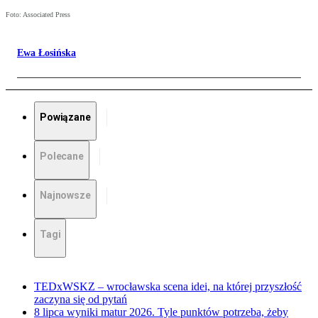
Foto: Associated Press
Ewa Łosińska
Powiązane
Polecane
Najnowsze
Tagi
TEDxWSKZ – wrocławska scena idei, na której przyszłość
zaczyna się od pytań
8 lipca wyniki matur 2026. Tyle punktów potrzeba, żeby