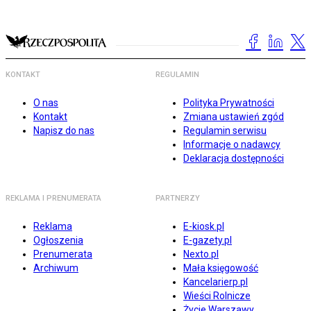
KONTAKT
REGULAMIN
O nas
Polityka Prywatności
Kontakt
Zmiana ustawień zgód
Napisz do nas
Regulamin serwisu
Informacje o nadawcy
Deklaracja dostępności
REKLAMA I PRENUMERATA
PARTNERZY
Reklama
E-kiosk.pl
Ogłoszenia
E-gazety.pl
Prenumerata
Nexto.pl
Archiwum
Mała księgowość
Kancelarierp.pl
Wieści Rolnicze
Życie Warszawy