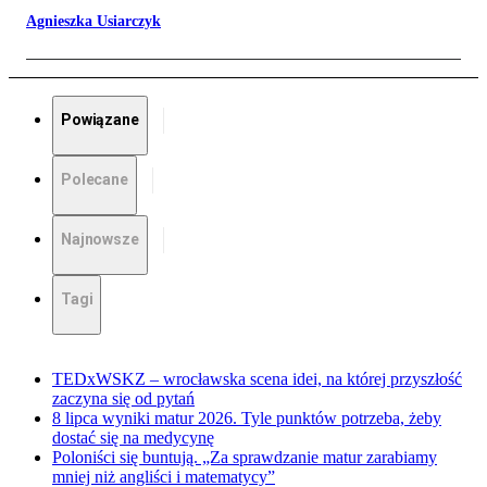
Agnieszka Usiarczyk
Powiązane
Polecane
Najnowsze
Tagi
TEDxWSKZ – wrocławska scena idei, na której przyszłość
zaczyna się od pytań
8 lipca wyniki matur 2026. Tyle punktów potrzeba, żeby
dostać się na medycynę
Poloniści się buntują. „Za sprawdzanie matur zarabiamy
mniej niż angliści i matematycy”