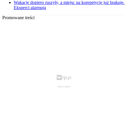
Wakacje dopiero ruszyły, a miejsc na korepetycje już brakuje.
Eksperci alarmują
Promowane treści