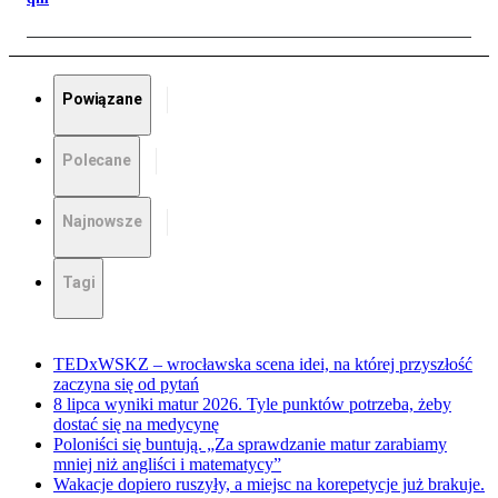
Powiązane
Polecane
Najnowsze
Tagi
TEDxWSKZ – wrocławska scena idei, na której przyszłość
zaczyna się od pytań
8 lipca wyniki matur 2026. Tyle punktów potrzeba, żeby
dostać się na medycynę
Poloniści się buntują. „Za sprawdzanie matur zarabiamy
mniej niż angliści i matematycy”
Wakacje dopiero ruszyły, a miejsc na korepetycje już brakuje.