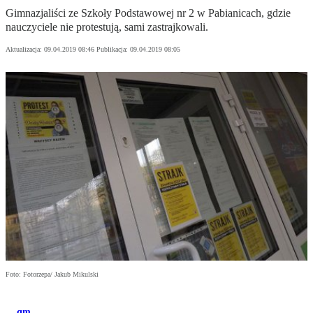
Gimnazjaliści ze Szkoły Podstawowej nr 2 w Pabianicach, gdzie
nauczyciele nie protestują, sami zastrajkowali.
Aktualizacja:
09.04.2019 08:46
Publikacja:
09.04.2019 08:05
Foto: Fotorzepa/ Jakub Mikulski
qm