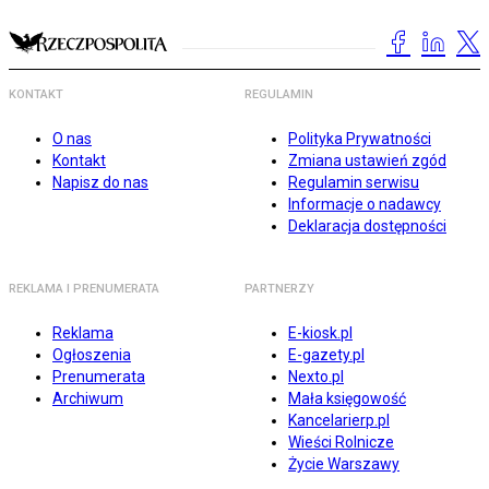
KONTAKT
REGULAMIN
O nas
Polityka Prywatności
Kontakt
Zmiana ustawień zgód
Napisz do nas
Regulamin serwisu
Informacje o nadawcy
Deklaracja dostępności
REKLAMA I PRENUMERATA
PARTNERZY
Reklama
E-kiosk.pl
Ogłoszenia
E-gazety.pl
Prenumerata
Nexto.pl
Archiwum
Mała księgowość
Kancelarierp.pl
Wieści Rolnicze
Życie Warszawy