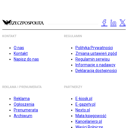
KONTAKT
REGULAMIN
O nas
Polityka Prywatności
Kontakt
Zmiana ustawień zgód
Napisz do nas
Regulamin serwisu
Informacje o nadawcy
Deklaracja dostępności
REKLAMA I PRENUMERATA
PARTNERZY
Reklama
E-kiosk.pl
Ogłoszenia
E-gazety.pl
Prenumerata
Nexto.pl
Archiwum
Mała księgowość
Kancelarierp.pl
Wieści Rolnicze