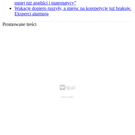
mniej niż angliści i matematycy”
Wakacje dopiero ruszyły, a miejsc na korepetycje już brakuje.
Eksperci alarmują
Promowane treści