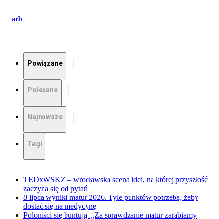
arb
Powiązane
Polecane
Najnowsze
Tagi
TEDxWSKZ – wrocławska scena idei, na której przyszłość
zaczyna się od pytań
8 lipca wyniki matur 2026. Tyle punktów potrzeba, żeby
dostać się na medycynę
Poloniści się buntują. „Za sprawdzanie matur zarabiamy