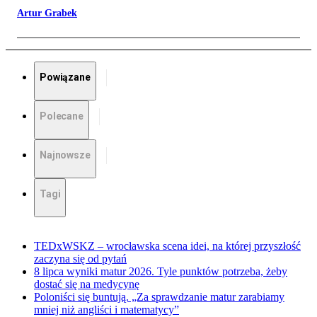
Artur Grabek
Powiązane
Polecane
Najnowsze
Tagi
TEDxWSKZ – wrocławska scena idei, na której przyszłość
zaczyna się od pytań
8 lipca wyniki matur 2026. Tyle punktów potrzeba, żeby
dostać się na medycynę
Poloniści się buntują. „Za sprawdzanie matur zarabiamy
mniej niż angliści i matematycy”