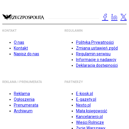
KONTAKT
REGULAMIN
O nas
Polityka Prywatności
Kontakt
Zmiana ustawień zgód
Napisz do nas
Regulamin serwisu
Informacje o nadawcy
Deklaracja dostępności
REKLAMA I PRENUMERATA
PARTNERZY
Reklama
E-kiosk.pl
Ogłoszenia
E-gazety.pl
Prenumerata
Nexto.pl
Archiwum
Mała księgowość
Kancelarierp.pl
Wieści Rolnicze
Życie Warszawy