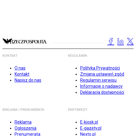
KONTAKT
REGULAMIN
O nas
Polityka Prywatności
Kontakt
Zmiana ustawień zgód
Napisz do nas
Regulamin serwisu
Informacje o nadawcy
Deklaracja dostępności
REKLAMA I PRENUMERATA
PARTNERZY
Reklama
E-kiosk.pl
Ogłoszenia
E-gazety.pl
Prenumerata
Nexto.pl