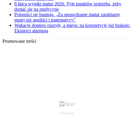
8 lipca wyniki matur 2026. Tyle punktów potrzeba, żeby
dostać się na medycynę
Poloniści się buntują. „Za sprawdzanie matur zarabiamy
mniej niż angliści i matematycy”
Wakacje dopiero ruszyły, a miejsc na korepetycje już brakuje.
Eksperci alarmują
Promowane treści