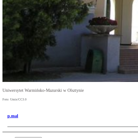
Uniwersytet Warmińsko-Mazurski w Olsztynie
Foto: Umix/CC3.0
p.mal