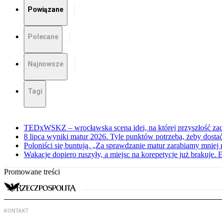
Powiązane
Polecane
Najnowsze
Tagi
TEDxWSKZ – wrocławska scena idei, na której przyszłość zac
8 lipca wyniki matur 2026. Tyle punktów potrzeba, żeby dosta
Poloniści się buntują. „Za sprawdzanie matur zarabiamy mniej 
Wakacje dopiero ruszyły, a miejsc na korepetycje już brakuje. 
Promowane treści
KONTAKT