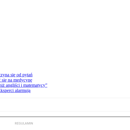
zyna się od pytań
ć się na medycynę
niż angliści i matematycy”
Eksperci alarmują
REGULAMIN