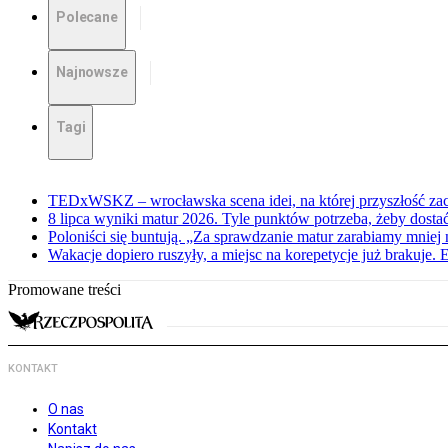
Polecane
Najnowsze
Tagi
TEDxWSKZ – wrocławska scena idei, na której przyszłość zac
8 lipca wyniki matur 2026. Tyle punktów potrzeba, żeby dosta
Poloniści się buntują. „Za sprawdzanie matur zarabiamy mniej 
Wakacje dopiero ruszyły, a miejsc na korepetycje już brakuje. 
Promowane treści
KONTAKT
O nas
Kontakt