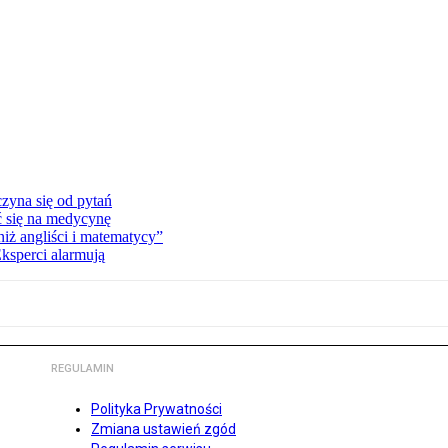
zyna się od pytań
ć się na medycynę
niż angliści i matematycy”
Eksperci alarmują
REGULAMIN
Polityka Prywatności
Zmiana ustawień zgód