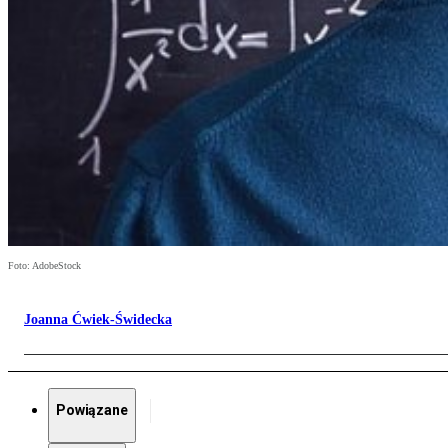
Foto: AdobeStock
Joanna Ćwiek-Świdecka
Powiązane