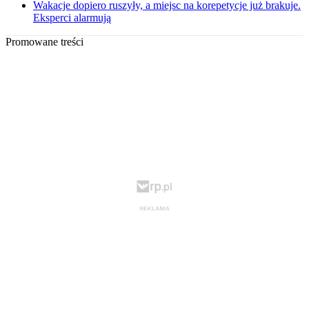
Wakacje dopiero ruszyły, a miejsc na korepetycje już brakuje.
Eksperci alarmują
Promowane treści