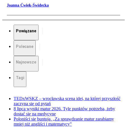
Joanna Ćwiek-Świdecka
Powiązane
Polecane
Najnowsze
Tagi
TEDxWSKZ – wrocławska scena idei, na której przyszłość
zaczyna się od pytań
8 lipca wyniki matur 2026. Tyle punktów potrzeba, żeby
dostać się na medycynę
Poloniści się buntują. „Za sprawdzanie matur zarabiamy
mniej niż angliści i matematycy”