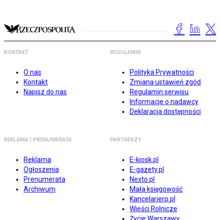
KONTAKT
REGULAMIN
O nas
Polityka Prywatności
Kontakt
Zmiana ustawień zgód
Napisz do nas
Regulamin serwisu
Informacje o nadawcy
Deklaracja dostępności
REKLAMA I PRENUMERATA
PARTNERZY
Reklama
E-kiosk.pl
Ogłoszenia
E-gazety.pl
Prenumerata
Nexto.pl
Archiwum
Mała księgowość
Kancelarierp.pl
Wieści Rolnicze
Życie Warszawy