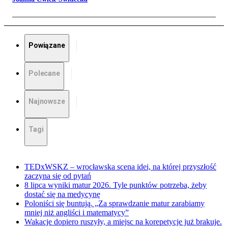
Powiązane
Polecane
Najnowsze
Tagi
TEDxWSKZ – wrocławska scena idei, na której przyszłość
zaczyna się od pytań
8 lipca wyniki matur 2026. Tyle punktów potrzeba, żeby
dostać się na medycynę
Poloniści się buntują. „Za sprawdzanie matur zarabiamy
mniej niż angliści i matematycy”
Wakacje dopiero ruszyły, a miejsc na korepetycje już brakuje.