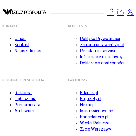
KONTAKT
REGULAMIN
O nas
Polityka Prywatności
Kontakt
Zmiana ustawień zgód
Napisz do nas
Regulamin serwisu
Informacje o nadawcy
Deklaracja dostępności
REKLAMA I PRENUMERATA
PARTNERZY
Reklama
E-kiosk.pl
Ogłoszenia
E-gazety.pl
Prenumerata
Nexto.pl
Archiwum
Mała księgowość
Kancelarierp.pl
Wieści Rolnicze
Życie Warszawy