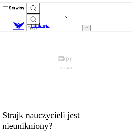
Serwisy
E
dukacja
Strajk nauczycieli jest
nieunikniony?