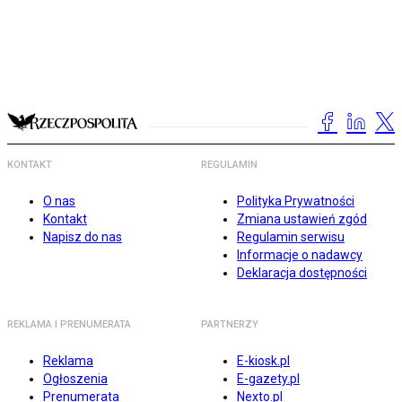
KONTAKT
REGULAMIN
O nas
Polityka Prywatności
Kontakt
Zmiana ustawień zgód
Napisz do nas
Regulamin serwisu
Informacje o nadawcy
Deklaracja dostępności
REKLAMA I PRENUMERATA
PARTNERZY
Reklama
E-kiosk.pl
Ogłoszenia
E-gazety.pl
Prenumerata
Nexto.pl