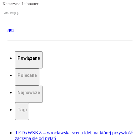
Katarzyna Lubnauer
Foto: tv.rp.pl
qm
Powiązane
Polecane
Najnowsze
Tagi
TEDxWSKZ – wrocławska scena idei, na której przyszłość
zaczyna się od pytań