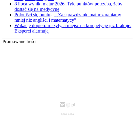
8 lipca wyniki matur 2026. Tyle punktów potrzeba, żeby
dostać się na medycynę
Poloniści się buntują. „Za sprawdzanie matur zarabiamy
mniej niż angliści i matematycy”
Wakacje dopiero ruszyły, a miejsc na korepetycje już brakuje.
Eksperci alarmują
Promowane treści