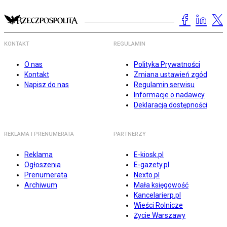
KONTAKT
REGULAMIN
O nas
Polityka Prywatności
Kontakt
Zmiana ustawień zgód
Napisz do nas
Regulamin serwisu
Informacje o nadawcy
Deklaracja dostępności
REKLAMA I PRENUMERATA
PARTNERZY
Reklama
E-kiosk.pl
Ogłoszenia
E-gazety.pl
Prenumerata
Nexto.pl
Archiwum
Mała księgowość
Kancelarierp.pl
Wieści Rolnicze
Życie Warszawy