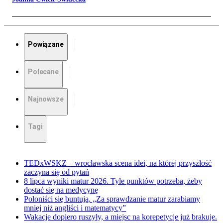
Powiązane
Polecane
Najnowsze
Tagi
TEDxWSKZ – wrocławska scena idei, na której przyszłość
zaczyna się od pytań
8 lipca wyniki matur 2026. Tyle punktów potrzeba, żeby
dostać się na medycynę
Poloniści się buntują. „Za sprawdzanie matur zarabiamy
mniej niż angliści i matematycy”
Wakacje dopiero ruszyły, a miejsc na korepetycje już brakuje.