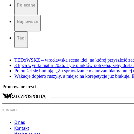
Polecane
Najnowsze
Tagi
TEDxWSKZ – wrocławska scena idei, na której przyszłość zac
8 lipca wyniki matur 2026. Tyle punktów potrzeba, żeby dosta
Poloniści się buntują. „Za sprawdzanie matur zarabiamy mniej 
Wakacje dopiero ruszyły, a miejsc na korepetycje już brakuje. 
Promowane treści
KONTAKT
O nas
Kontakt