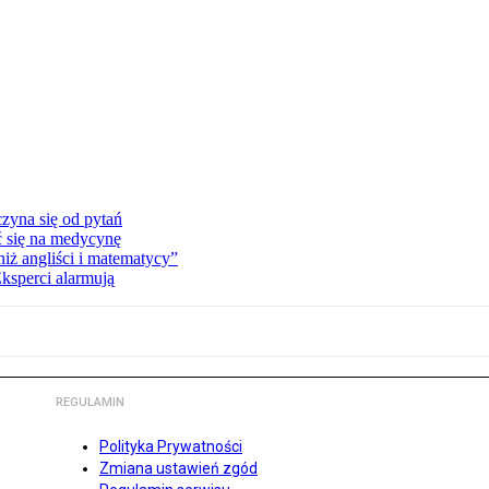
zyna się od pytań
ć się na medycynę
niż angliści i matematycy”
Eksperci alarmują
REGULAMIN
Polityka Prywatności
Zmiana ustawień zgód