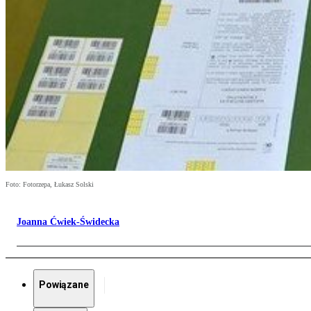
Foto: Fotorzepa, Łukasz Solski
Joanna Ćwiek-Świdecka
Powiązane