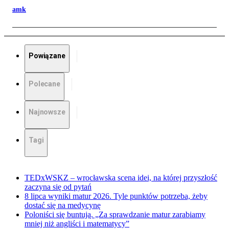
amk
Powiązane
Polecane
Najnowsze
Tagi
TEDxWSKZ – wrocławska scena idei, na której przyszłość
zaczyna się od pytań
8 lipca wyniki matur 2026. Tyle punktów potrzeba, żeby
dostać się na medycynę
Poloniści się buntują. „Za sprawdzanie matur zarabiamy
mniej niż angliści i matematycy”