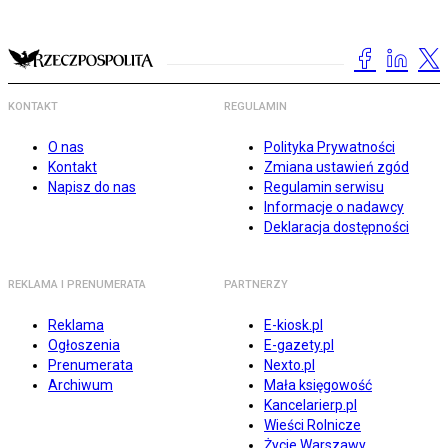
KONTAKT
REGULAMIN
O nas
Polityka Prywatności
Kontakt
Zmiana ustawień zgód
Napisz do nas
Regulamin serwisu
Informacje o nadawcy
Deklaracja dostępności
REKLAMA I PRENUMERATA
PARTNERZY
Reklama
E-kiosk.pl
Ogłoszenia
E-gazety.pl
Prenumerata
Nexto.pl
Archiwum
Mała księgowość
Kancelarierp.pl
Wieści Rolnicze
Życie Warszawy