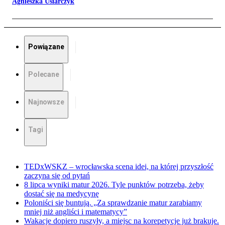
Agnieszka Usiarczyk
Powiązane
Polecane
Najnowsze
Tagi
TEDxWSKZ – wrocławska scena idei, na której przyszłość
zaczyna się od pytań
8 lipca wyniki matur 2026. Tyle punktów potrzeba, żeby
dostać się na medycynę
Poloniści się buntują. „Za sprawdzanie matur zarabiamy
mniej niż angliści i matematycy”
Wakacje dopiero ruszyły, a miejsc na korepetycje już brakuje.