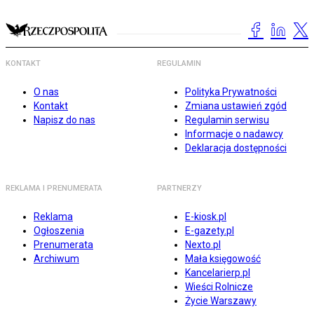
KONTAKT
REGULAMIN
O nas
Polityka Prywatności
Kontakt
Zmiana ustawień zgód
Napisz do nas
Regulamin serwisu
Informacje o nadawcy
Deklaracja dostępności
REKLAMA I PRENUMERATA
PARTNERZY
Reklama
E-kiosk.pl
Ogłoszenia
E-gazety.pl
Prenumerata
Nexto.pl
Archiwum
Mała księgowość
Kancelarierp.pl
Wieści Rolnicze
Życie Warszawy