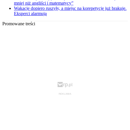
mniej niż angliści i matematycy”
Wakacje dopiero ruszyły, a miejsc na korepetycje już brakuje.
Eksperci alarmują
Promowane treści