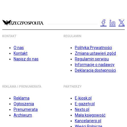
KONTAKT
REGULAMIN
O nas
Polityka Prywatności
Kontakt
Zmiana ustawień zgód
Napisz do nas
Regulamin serwisu
Informacje o nadawcy
Deklaracja dostępności
REKLAMA I PRENUMERATA
PARTNERZY
Reklama
E-kiosk.pl
Ogłoszenia
E-gazety.pl
Prenumerata
Nexto.pl
Archiwum
Mała księgowość
Kancelarierp.pl
Wieści Rolnicze