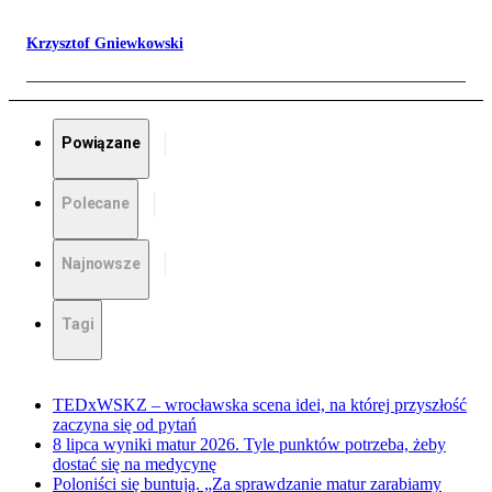
Krzysztof Gniewkowski
Powiązane
Polecane
Najnowsze
Tagi
TEDxWSKZ – wrocławska scena idei, na której przyszłość
zaczyna się od pytań
8 lipca wyniki matur 2026. Tyle punktów potrzeba, żeby
dostać się na medycynę
Poloniści się buntują. „Za sprawdzanie matur zarabiamy