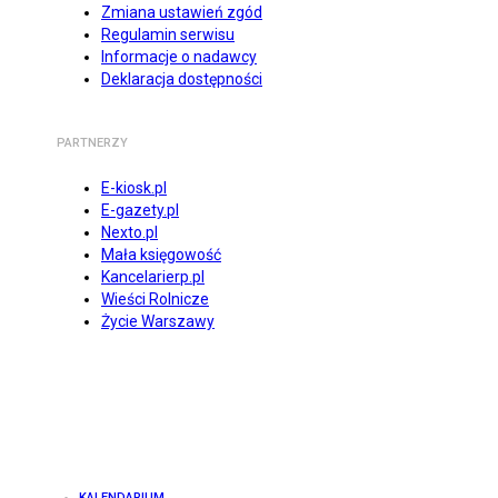
Zmiana ustawień zgód
Regulamin serwisu
Informacje o nadawcy
Deklaracja dostępności
PARTNERZY
E-kiosk.pl
E-gazety.pl
Nexto.pl
Mała księgowość
Kancelarierp.pl
Wieści Rolnicze
Życie Warszawy
KALENDARIUM