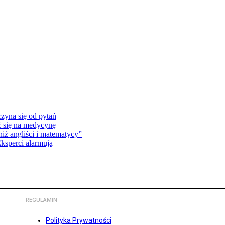
zyna się od pytań
ć się na medycynę
niż angliści i matematycy”
Eksperci alarmują
REGULAMIN
Polityka Prywatności