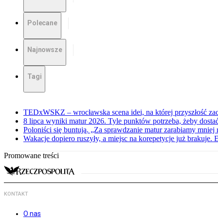
Polecane
Najnowsze
Tagi
TEDxWSKZ – wrocławska scena idei, na której przyszłość zac
8 lipca wyniki matur 2026. Tyle punktów potrzeba, żeby dosta
Poloniści się buntują. „Za sprawdzanie matur zarabiamy mniej 
Wakacje dopiero ruszyły, a miejsc na korepetycje już brakuje. 
Promowane treści
KONTAKT
O nas