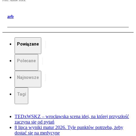
Foto: Adobe Stock
arb
Powiązane
Polecane
Najnowsze
Tagi
TEDxWSKZ – wrocławska scena idei, na której przyszłość
zaczyna się od pytań
8 lipca wyniki matur 2026. Tyle punktów potrzeba, żeby
dostać się na medycynę