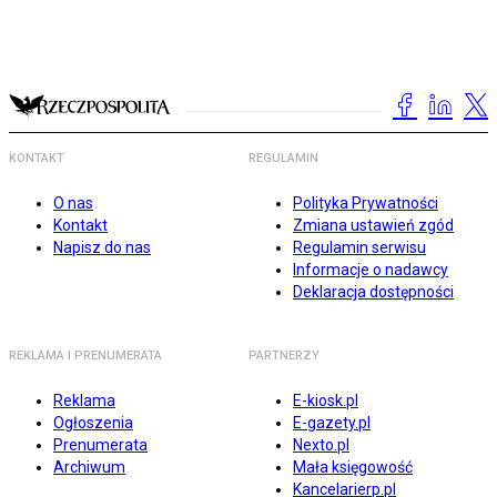
KONTAKT
REGULAMIN
O nas
Polityka Prywatności
Kontakt
Zmiana ustawień zgód
Napisz do nas
Regulamin serwisu
Informacje o nadawcy
Deklaracja dostępności
REKLAMA I PRENUMERATA
PARTNERZY
Reklama
E-kiosk.pl
Ogłoszenia
E-gazety.pl
Prenumerata
Nexto.pl
Archiwum
Mała księgowość
Kancelarierp.pl