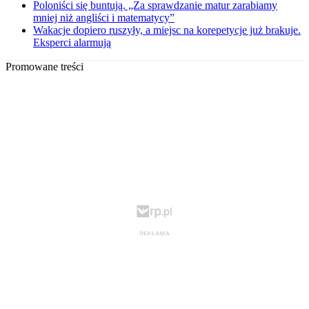
Poloniści się buntują. „Za sprawdzanie matur zarabiamy
mniej niż angliści i matematycy”
Wakacje dopiero ruszyły, a miejsc na korepetycje już brakuje.
Eksperci alarmują
Promowane treści