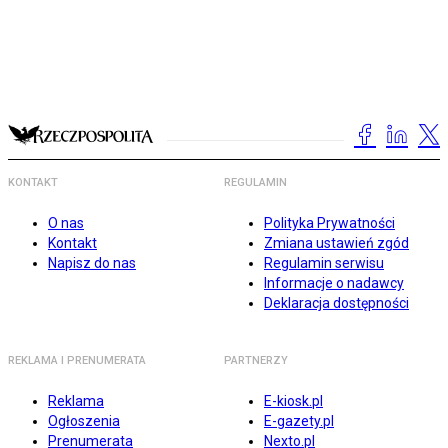
KONTAKT
REGULAMIN
O nas
Polityka Prywatności
Kontakt
Zmiana ustawień zgód
Napisz do nas
Regulamin serwisu
Informacje o nadawcy
Deklaracja dostępności
REKLAMA I PRENUMERATA
PARTNERZY
Reklama
E-kiosk.pl
Ogłoszenia
E-gazety.pl
Prenumerata
Nexto.pl