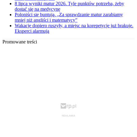
8 lipca wyniki matur 2026. Tyle punktów potrzeba, żeby
dostać się na medycynę
Poloniści się buntują. „Za sprawdzanie matur zarabiamy
mniej niż angliści i matematycy”
Wakacje dopiero ruszyły, a miejsc na korepetycje już brakuje.
Eksperci alarmują
Promowane treści