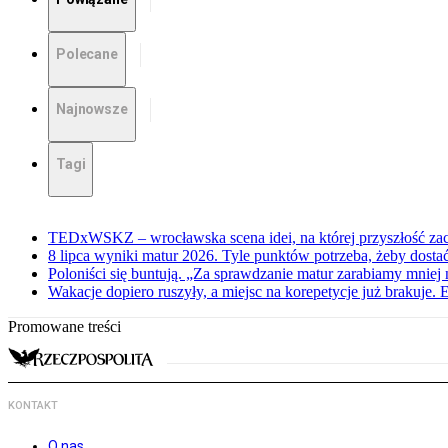
Polecane
Najnowsze
Tagi
TEDxWSKZ – wrocławska scena idei, na której przyszłość zac
8 lipca wyniki matur 2026. Tyle punktów potrzeba, żeby dosta
Poloniści się buntują. „Za sprawdzanie matur zarabiamy mniej 
Wakacje dopiero ruszyły, a miejsc na korepetycje już brakuje. 
Promowane treści
KONTAKT
O nas