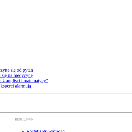
zyna się od pytań
ć się na medycynę
niż angliści i matematycy”
Eksperci alarmują
REGULAMIN
Polityka Prywatności