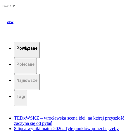
Foto: AFP
zew
Powiązane
Polecane
Najnowsze
Tagi
TEDxWSKZ – wrocławska scena idei, na której przyszłość
zaczyna się od pytań
8 lipca wyniki matur 2026. Tyle punktów potrzeba, żeby