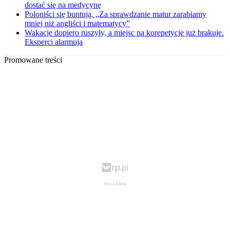
dostać się na medycynę
Poloniści się buntują. „Za sprawdzanie matur zarabiamy
mniej niż angliści i matematycy”
Wakacje dopiero ruszyły, a miejsc na korepetycje już brakuje.
Eksperci alarmują
Promowane treści