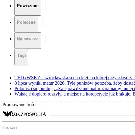
Powiązane
Polecane
Najnowsze
Tagi
TEDxWSKZ – wrocławska scena idei, na której przyszłość zac
8 lipca wyniki matur 2026. Tyle punktów potrzeba, żeby dosta
Poloniści się buntują. „Za sprawdzanie matur zarabiamy mniej 
Wakacje dopiero ruszyły, a miejsc na korepetycje już brakuje. 
Promowane treści
KONTAKT