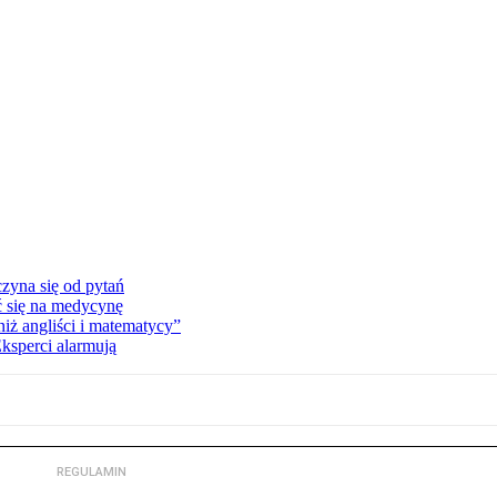
zyna się od pytań
ć się na medycynę
niż angliści i matematycy”
Eksperci alarmują
REGULAMIN