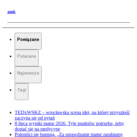
amk
Powiązane
Polecane
Najnowsze
Tagi
TEDxWSKZ – wrocławska scena idei, na której przyszłość
zaczyna się od pytań
8 lipca wyniki matur 2026. Tyle punktów potrzeba, żeby
dostać się na medycynę
Poloniści się buntują. „Za sprawdzanie matur zarabiamy