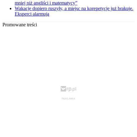
mniej niż angliści i matematycy”
Wakacje dopiero ruszyły, a miejsc na korepetycje już brakuje.
Eksperci alarmują
Promowane treści