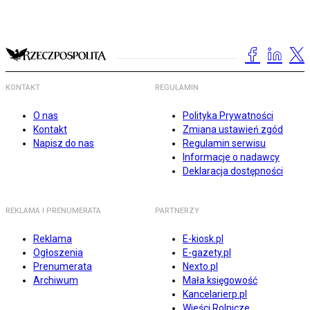
KONTAKT
REGULAMIN
O nas
Polityka Prywatności
Kontakt
Zmiana ustawień zgód
Napisz do nas
Regulamin serwisu
Informacje o nadawcy
Deklaracja dostępności
REKLAMA I PRENUMERATA
PARTNERZY
Reklama
E-kiosk.pl
Ogłoszenia
E-gazety.pl
Prenumerata
Nexto.pl
Archiwum
Mała księgowość
Kancelarierp.pl
Wieści Rolnicze