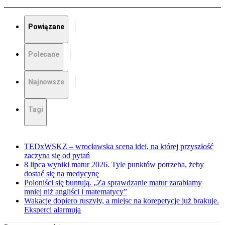
Powiązane
Polecane
Najnowsze
Tagi
TEDxWSKZ – wrocławska scena idei, na której przyszłość
zaczyna się od pytań
8 lipca wyniki matur 2026. Tyle punktów potrzeba, żeby
dostać się na medycynę
Poloniści się buntują. „Za sprawdzanie matur zarabiamy
mniej niż angliści i matematycy”
Wakacje dopiero ruszyły, a miejsc na korepetycje już brakuje.
Eksperci alarmują