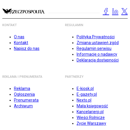
KONTAKT
REGULAMIN
O nas
Polityka Prywatności
Kontakt
Zmiana ustawień zgód
Napisz do nas
Regulamin serwisu
Informacje o nadawcy
Deklaracja dostępności
REKLAMA I PRENUMERATA
PARTNERZY
Reklama
E-kiosk.pl
Ogłoszenia
E-gazety.pl
Prenumerata
Nexto.pl
Archiwum
Mała księgowość
Kancelarierp.pl
Wieści Rolnicze
Życie Warszawy