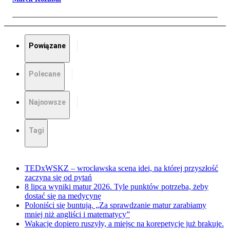
Powiązane
Polecane
Najnowsze
Tagi
TEDxWSKZ – wrocławska scena idei, na której przyszłość
zaczyna się od pytań
8 lipca wyniki matur 2026. Tyle punktów potrzeba, żeby
dostać się na medycynę
Poloniści się buntują. „Za sprawdzanie matur zarabiamy
mniej niż angliści i matematycy”
Wakacje dopiero ruszyły, a miejsc na korepetycje już brakuje.