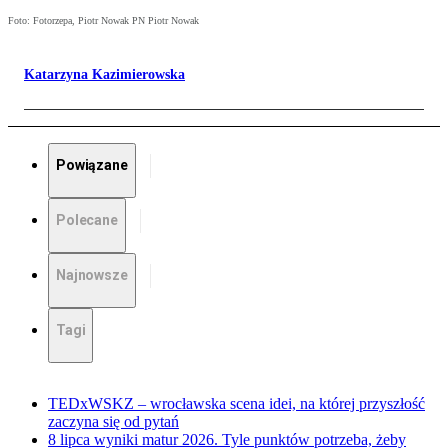
Foto: Fotorzepa, Piotr Nowak PN Piotr Nowak
Katarzyna Kazimierowska
Powiązane
Polecane
Najnowsze
Tagi
TEDxWSKZ – wrocławska scena idei, na której przyszłość
zaczyna się od pytań
8 lipca wyniki matur 2026. Tyle punktów potrzeba, żeby