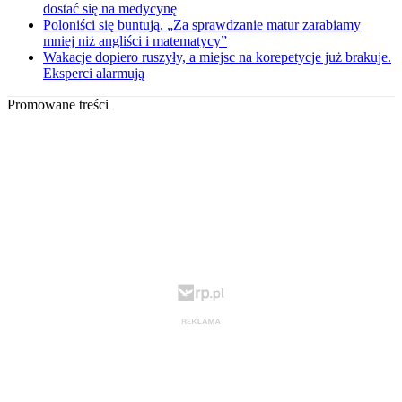
dostać się na medycynę
Poloniści się buntują. „Za sprawdzanie matur zarabiamy
mniej niż angliści i matematycy”
Wakacje dopiero ruszyły, a miejsc na korepetycje już brakuje.
Eksperci alarmują
Promowane treści