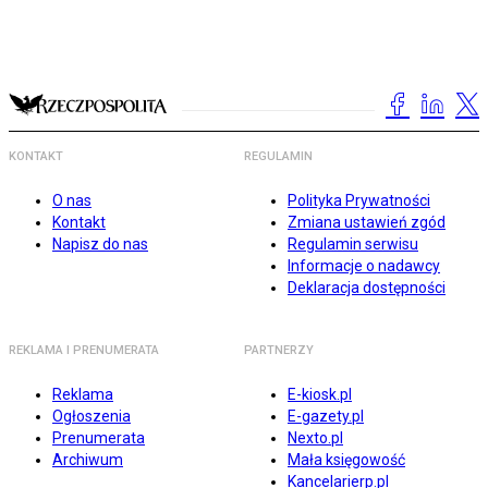
KONTAKT
REGULAMIN
O nas
Polityka Prywatności
Kontakt
Zmiana ustawień zgód
Napisz do nas
Regulamin serwisu
Informacje o nadawcy
Deklaracja dostępności
REKLAMA I PRENUMERATA
PARTNERZY
Reklama
E-kiosk.pl
Ogłoszenia
E-gazety.pl
Prenumerata
Nexto.pl
Archiwum
Mała księgowość
Kancelarierp.pl