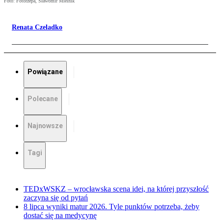
Foto: Fotorzepa, Sławomir Mielnik
Renata Czeladko
Powiązane
Polecane
Najnowsze
Tagi
TEDxWSKZ – wrocławska scena idei, na której przyszłość
zaczyna się od pytań
8 lipca wyniki matur 2026. Tyle punktów potrzeba, żeby
dostać się na medycynę