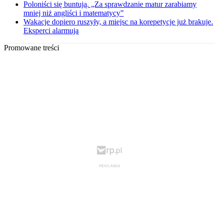
Poloniści się buntują. „Za sprawdzanie matur zarabiamy
mniej niż angliści i matematycy”
Wakacje dopiero ruszyły, a miejsc na korepetycje już brakuje.
Eksperci alarmują
Promowane treści