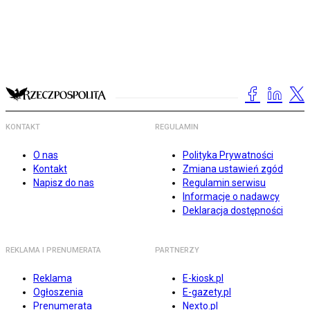
KONTAKT
REGULAMIN
O nas
Polityka Prywatności
Kontakt
Zmiana ustawień zgód
Napisz do nas
Regulamin serwisu
Informacje o nadawcy
Deklaracja dostępności
REKLAMA I PRENUMERATA
PARTNERZY
Reklama
E-kiosk.pl
Ogłoszenia
E-gazety.pl
Prenumerata
Nexto.pl