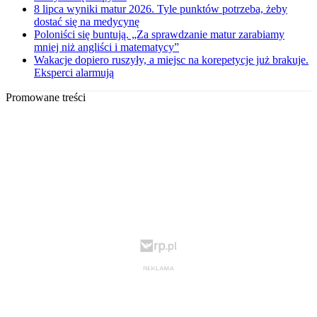
8 lipca wyniki matur 2026. Tyle punktów potrzeba, żeby
dostać się na medycynę
Poloniści się buntują. „Za sprawdzanie matur zarabiamy
mniej niż angliści i matematycy”
Wakacje dopiero ruszyły, a miejsc na korepetycje już brakuje.
Eksperci alarmują
Promowane treści