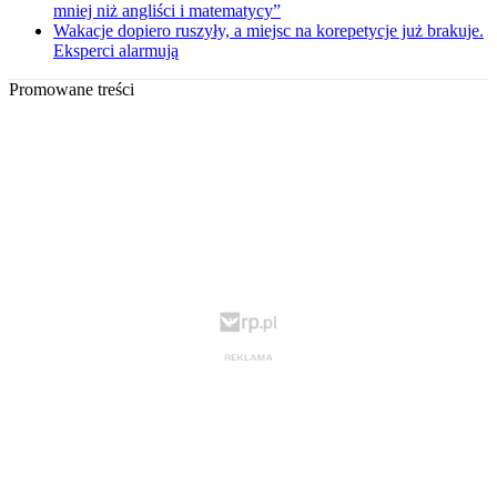
mniej niż angliści i matematycy”
Wakacje dopiero ruszyły, a miejsc na korepetycje już brakuje.
Eksperci alarmują
Promowane treści