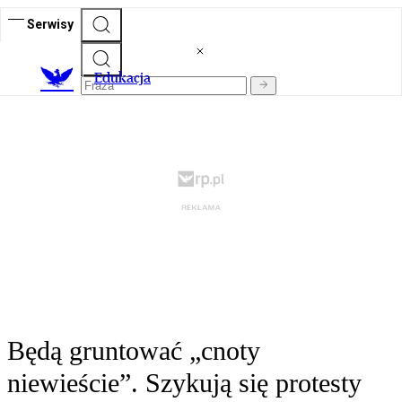
Serwisy
E
dukacja
Będą gruntować „cnoty
niewieście”. Szykują się protesty