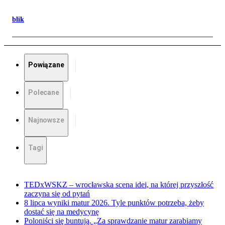
blik
Powiązane
Polecane
Najnowsze
Tagi
TEDxWSKZ – wrocławska scena idei, na której przyszłość
zaczyna się od pytań
8 lipca wyniki matur 2026. Tyle punktów potrzeba, żeby
dostać się na medycynę
Poloniści się buntują. „Za sprawdzanie matur zarabiamy