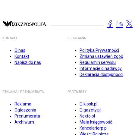
KONTAKT
REGULAMIN
O nas
Polityka Prywatności
Kontakt
Zmiana ustawień zgód
Napisz do nas
Regulamin serwisu
Informacje o nadawcy
Deklaracja dostępności
REKLAMA I PRENUMERATA
PARTNERZY
Reklama
E-kiosk.pl
Ogłoszenia
E-gazety.pl
Prenumerata
Nexto.pl
Archiwum
Mała księgowość
Kancelarierp.pl
Wieści Rolnicze