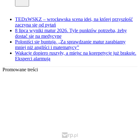
TEDxWSKZ – wrocławska scena idei, na której przyszłość
zaczyna się od pytań
8 lipca wyniki matur 2026. Tyle punktów potrzeba, żeby
dostać się na medycynę
Poloniści się buntują. „Za sprawdzanie matur zarabiamy
mniej niż angliści i matematycy”
Wakacje dopiero ruszyły, a miejsc na korepetycje już brakuje.
Eksperci alarmują
Promowane treści