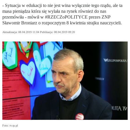
- Sytuacja w edukacji to nie jest wina wyłącznie tego rządu, ale ta
masa pieniądza która się wylała na rynek również do nas
przemówiła - mówił w #RZECZoPOLITYCE prezes ZNP
Sławomir Broniarz o rozpoczętym 8 kwietnia strajku nauczycieli.
Aktualizacja:
08.04.2019 11:04
Publikacja:
08.04.2019 09:20
Foto: tv.rp.pl