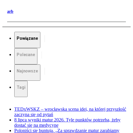
arb
Powiązane
Polecane
Najnowsze
Tagi
TEDxWSKZ – wrocławska scena idei, na której przyszłość
zaczyna się od pytań
8 lipca wyniki matur 2026. Tyle punktów potrzeba, żeby
dostać się na medycynę
Poloniści się buntują. „Za sprawdzanie matur zarabiamy