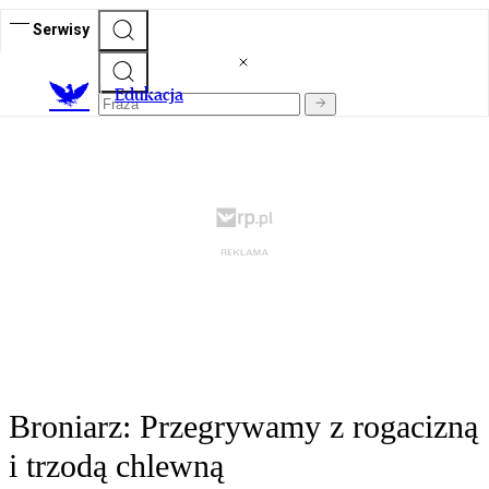
Serwisy
E
dukacja
Broniarz: Przegrywamy z rogacizną
i trzodą chlewną