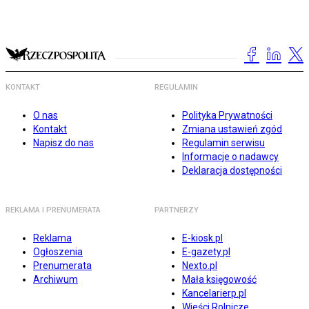
KONTAKT
REGULAMIN
O nas
Polityka Prywatności
Kontakt
Zmiana ustawień zgód
Napisz do nas
Regulamin serwisu
Informacje o nadawcy
Deklaracja dostępności
REKLAMA I PRENUMERATA
PARTNERZY
Reklama
E-kiosk.pl
Ogłoszenia
E-gazety.pl
Prenumerata
Nexto.pl
Archiwum
Mała księgowość
Kancelarierp.pl
Wieści Rolnicze