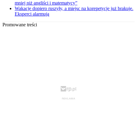
mniej niż angliści i matematycy”
Wakacje dopiero ruszyły, a miejsc na korepetycje już brakuje.
Eksperci alarmują
Promowane treści