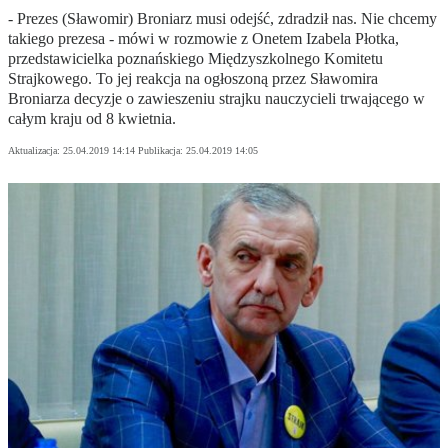
- Prezes (Sławomir) Broniarz musi odejść, zdradził nas. Nie chcemy
takiego prezesa - mówi w rozmowie z Onetem Izabela Płotka,
przedstawicielka poznańskiego Międzyszkolnego Komitetu
Strajkowego. To jej reakcja na ogłoszoną przez Sławomira
Broniarza decyzje o zawieszeniu strajku nauczycieli trwającego w
całym kraju od 8 kwietnia.
Aktualizacja:
25.04.2019 14:14
Publikacja:
25.04.2019 14:05