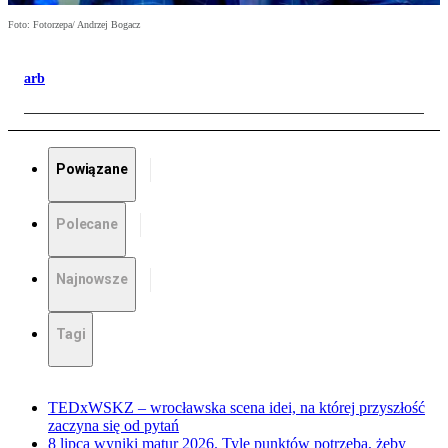
Foto: Fotorzepa/ Andrzej Bogacz
arb
Powiązane
Polecane
Najnowsze
Tagi
TEDxWSKZ – wrocławska scena idei, na której przyszłość
zaczyna się od pytań
8 lipca wyniki matur 2026. Tyle punktów potrzeba, żeby