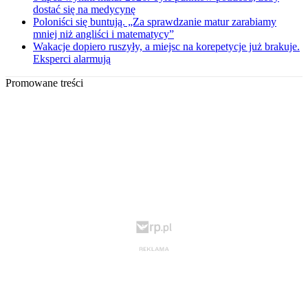
dostać się na medycynę
Poloniści się buntują. „Za sprawdzanie matur zarabiamy
mniej niż angliści i matematycy”
Wakacje dopiero ruszyły, a miejsc na korepetycje już brakuje.
Eksperci alarmują
Promowane treści