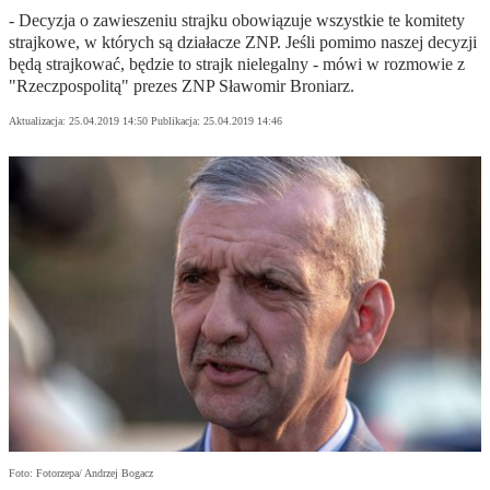
- Decyzja o zawieszeniu strajku obowiązuje wszystkie te komitety
strajkowe, w których są działacze ZNP. Jeśli pomimo naszej decyzji
będą strajkować, będzie to strajk nielegalny - mówi w rozmowie z
"Rzeczpospolitą" prezes ZNP Sławomir Broniarz.
Aktualizacja:
25.04.2019 14:50
Publikacja:
25.04.2019 14:46
Foto: Fotorzepa/ Andrzej Bogacz