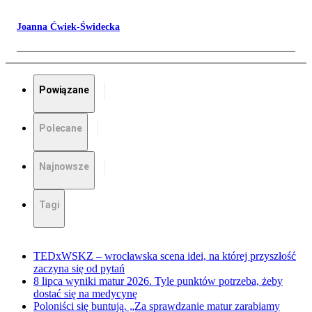
Joanna Ćwiek-Świdecka
Powiązane
Polecane
Najnowsze
Tagi
TEDxWSKZ – wrocławska scena idei, na której przyszłość
zaczyna się od pytań
8 lipca wyniki matur 2026. Tyle punktów potrzeba, żeby
dostać się na medycynę
Poloniści się buntują. „Za sprawdzanie matur zarabiamy