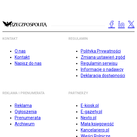
KONTAKT
REGULAMIN
O nas
Polityka Prywatności
Kontakt
Zmiana ustawień zgód
Napisz do nas
Regulamin serwisu
Informacje o nadawcy
Deklaracja dostępności
REKLAMA I PRENUMERATA
PARTNERZY
Reklama
E-kiosk.pl
Ogłoszenia
E-gazety.pl
Prenumerata
Nexto.pl
Archiwum
Mała księgowość
Kancelarierp.pl
Wieści Rolnicze