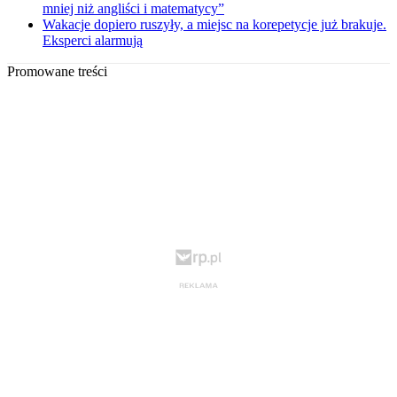
mniej niż angliści i matematycy”
Wakacje dopiero ruszyły, a miejsc na korepetycje już brakuje.
Eksperci alarmują
Promowane treści