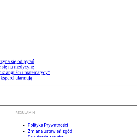
zyna się od pytań
ć się na medycynę
niż angliści i matematycy”
Eksperci alarmują
REGULAMIN
Polityka Prywatności
Zmiana ustawień zgód