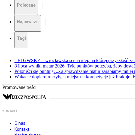
Polecane
Najnowsze
Tagi
TEDxWSKZ – wrocławska scena idei, na której przyszłość zac
8 lipca wyniki matur 2026. Tyle punktów potrzeba, żeby dosta
Poloniści się buntują. „Za sprawdzanie matur zarabiamy mniej 
Wakacje dopiero ruszyły, a miejsc na korepetycje już brakuje. 
Promowane treści
KONTAKT
O nas
Kontakt