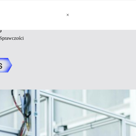
o
 Sprawczości