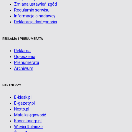
Zmiana ustawień zgód
Regulamin serwisu
Informacje o nadawcy
Deklaracja dostępności
REKLAMA I PRENUMERATA
Reklama
Ogłoszenia
Prenumerata
Archiwum
PARTNERZY
E-kiosk.pl
E-gazety.pl
Nexto.pl
Mała księgowość
Kancelarierp.pl
Wieści Rolnicze