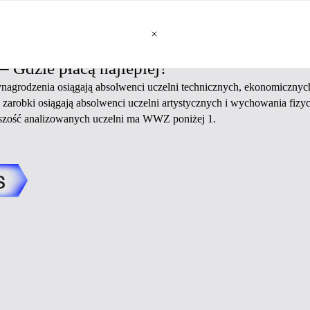
 Gdzie płacą najlepiej?
agrodzenia osiągają absolwenci uczelni technicznych, ekonomicznych
zarobki osiągają absolwenci uczelni artystycznych i wychowania fizy
kszość analizowanych uczelni ma WWZ poniżej 1.