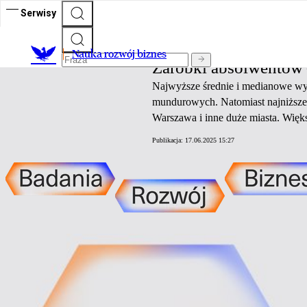
Serwisy
Nauka rozwój biznes
Nauka rozwój biznes
Zarobki absolwentów –
Najwyższe średnie i medianowe wyn
mundurowych. Natomiast najniższe 
Warszawa i inne duże miasta. Wię
Publikacja:
17.06.2025 15:27