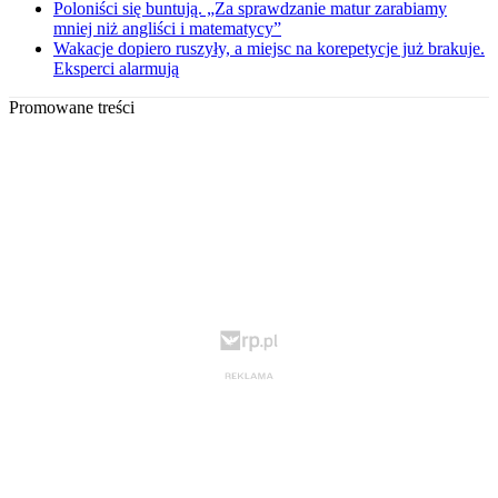
Poloniści się buntują. „Za sprawdzanie matur zarabiamy
mniej niż angliści i matematycy”
Wakacje dopiero ruszyły, a miejsc na korepetycje już brakuje.
Eksperci alarmują
Promowane treści