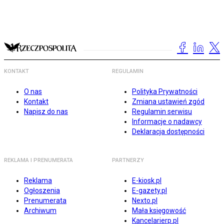
KONTAKT
REGULAMIN
O nas
Polityka Prywatności
Kontakt
Zmiana ustawień zgód
Napisz do nas
Regulamin serwisu
Informacje o nadawcy
Deklaracja dostępności
REKLAMA I PRENUMERATA
PARTNERZY
Reklama
E-kiosk.pl
Ogłoszenia
E-gazety.pl
Prenumerata
Nexto.pl
Archiwum
Mała księgowość
Kancelarierp.pl