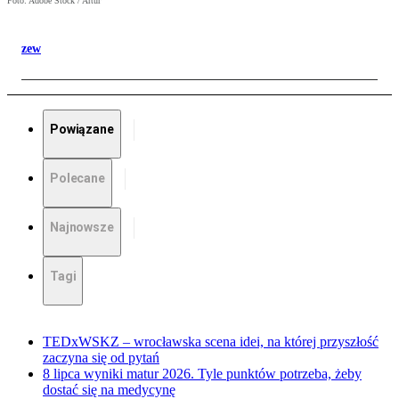
Foto: Adobe Stock / Artur
zew
Powiązane
Polecane
Najnowsze
Tagi
TEDxWSKZ – wrocławska scena idei, na której przyszłość
zaczyna się od pytań
8 lipca wyniki matur 2026. Tyle punktów potrzeba, żeby
dostać się na medycynę