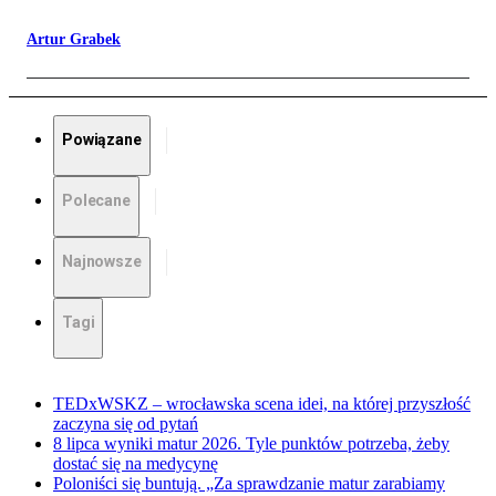
Artur Grabek
Powiązane
Polecane
Najnowsze
Tagi
TEDxWSKZ – wrocławska scena idei, na której przyszłość
zaczyna się od pytań
8 lipca wyniki matur 2026. Tyle punktów potrzeba, żeby
dostać się na medycynę
Poloniści się buntują. „Za sprawdzanie matur zarabiamy