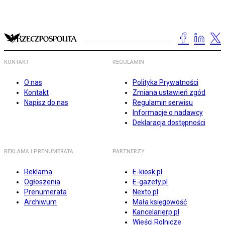
KONTAKT
REGULAMIN
O nas
Polityka Prywatności
Kontakt
Zmiana ustawień zgód
Napisz do nas
Regulamin serwisu
Informacje o nadawcy
Deklaracja dostępności
REKLAMA I PRENUMERATA
PARTNERZY
Reklama
E-kiosk.pl
Ogłoszenia
E-gazety.pl
Prenumerata
Nexto.pl
Archiwum
Mała księgowość
Kancelarierp.pl
Wieści Rolnicze