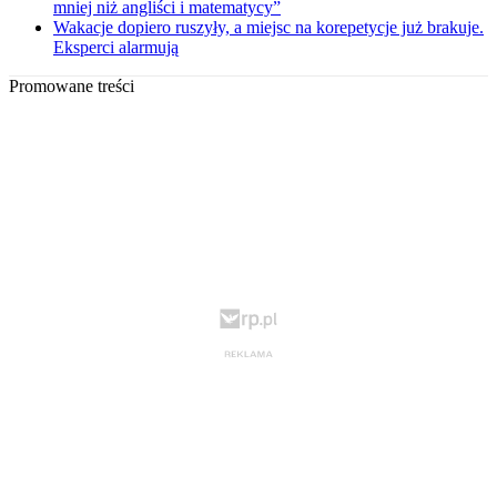
mniej niż angliści i matematycy”
Wakacje dopiero ruszyły, a miejsc na korepetycje już brakuje.
Eksperci alarmują
Promowane treści