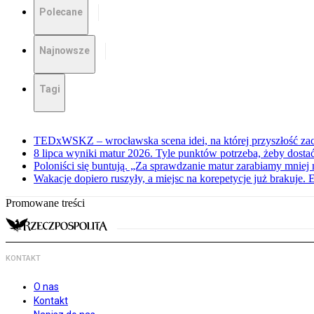
Polecane
Najnowsze
Tagi
TEDxWSKZ – wrocławska scena idei, na której przyszłość zac
8 lipca wyniki matur 2026. Tyle punktów potrzeba, żeby dosta
Poloniści się buntują. „Za sprawdzanie matur zarabiamy mniej 
Wakacje dopiero ruszyły, a miejsc na korepetycje już brakuje. 
Promowane treści
KONTAKT
O nas
Kontakt