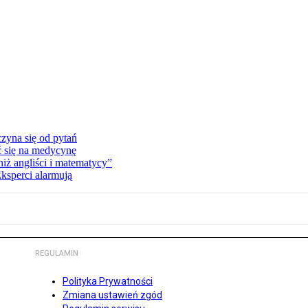
zyna się od pytań
ć się na medycynę
niż angliści i matematycy”
Eksperci alarmują
REGULAMIN
Polityka Prywatności
Zmiana ustawień zgód