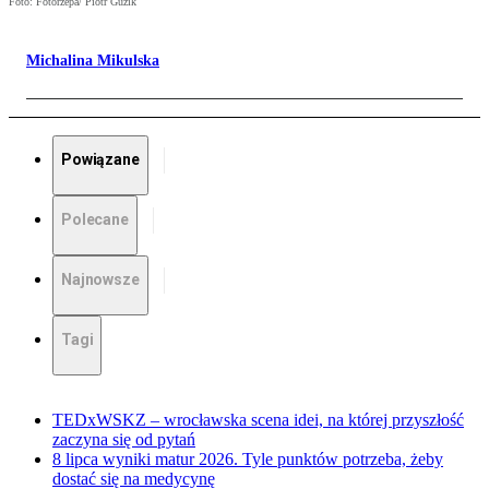
Foto: Fotorzepa/ Piotr Guzik
Michalina Mikulska
Powiązane
Polecane
Najnowsze
Tagi
TEDxWSKZ – wrocławska scena idei, na której przyszłość
zaczyna się od pytań
8 lipca wyniki matur 2026. Tyle punktów potrzeba, żeby
dostać się na medycynę