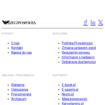
KONTAKT
REGULAMIN
O nas
Polityka Prywatności
Kontakt
Zmiana ustawień zgód
Napisz do nas
Regulamin serwisu
Informacje o nadawcy
Deklaracja dostępności
REKLAMA I PRENUMERATA
PARTNERZY
Reklama
E-kiosk.pl
Ogłoszenia
E-gazety.pl
Prenumerata
Nexto.pl
Archiwum
Mała księgowość
Kancelarierp.pl