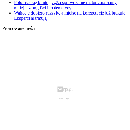
Poloniści się buntują. „Za sprawdzanie matur zarabiamy
mniej niż angliści i matematycy”
Wakacje dopiero ruszyły, a miejsc na korepetycje już brakuje.
Eksperci alarmują
Promowane treści