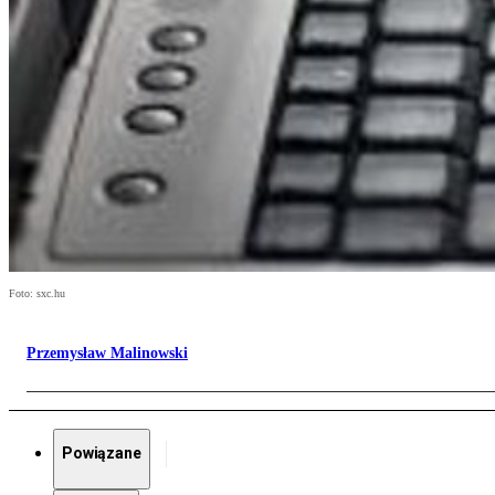
Foto: sxc.hu
Przemysław Malinowski
Powiązane