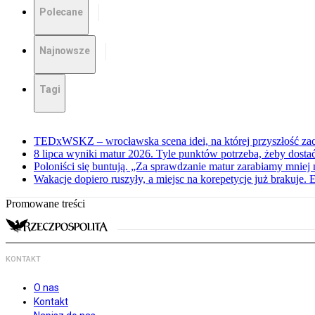
Polecane
Najnowsze
Tagi
TEDxWSKZ – wrocławska scena idei, na której przyszłość zac
8 lipca wyniki matur 2026. Tyle punktów potrzeba, żeby dosta
Poloniści się buntują. „Za sprawdzanie matur zarabiamy mniej 
Wakacje dopiero ruszyły, a miejsc na korepetycje już brakuje. 
Promowane treści
KONTAKT
O nas
Kontakt