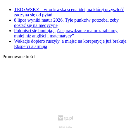
TEDxWSKZ – wrocławska scena idei, na której przyszłość
zaczyna się od pytań
8 lipca wyniki matur 2026. Tyle punktów potrzeba, żeby
dostać się na medycynę
Poloniści się buntują. „Za sprawdzanie matur zarabiamy
mniej niż angliści i matematycy”
Wakacje dopiero ruszyły, a miejsc na korepetycje już brakuje.
Eksperci alarmują
Promowane treści