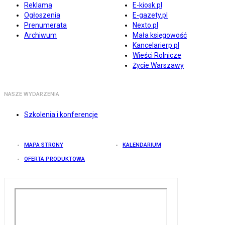
Reklama
E-kiosk.pl
Ogłoszenia
E-gazety.pl
Prenumerata
Nexto.pl
Archiwum
Mała księgowość
Kancelarierp.pl
Wieści Rolnicze
Życie Warszawy
NASZE WYDARZENIA
Szkolenia i konferencje
MAPA STRONY
KALENDARIUM
OFERTA PRODUKTOWA