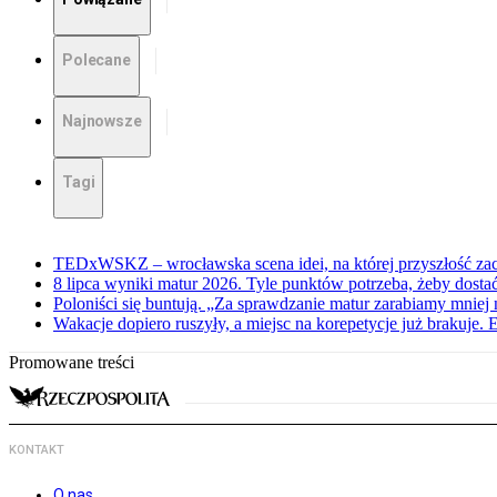
Polecane
Najnowsze
Tagi
TEDxWSKZ – wrocławska scena idei, na której przyszłość zac
8 lipca wyniki matur 2026. Tyle punktów potrzeba, żeby dosta
Poloniści się buntują. „Za sprawdzanie matur zarabiamy mniej 
Wakacje dopiero ruszyły, a miejsc na korepetycje już brakuje. 
Promowane treści
KONTAKT
O nas