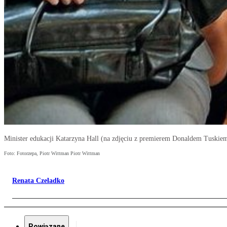
Minister edukacji Katarzyna Hall (na zdjęciu z premierem Donaldem Tuskiem
Foto: Fotorzepa, Piotr Wittman Piotr Wittman
Renata Czeladko
Powiązane