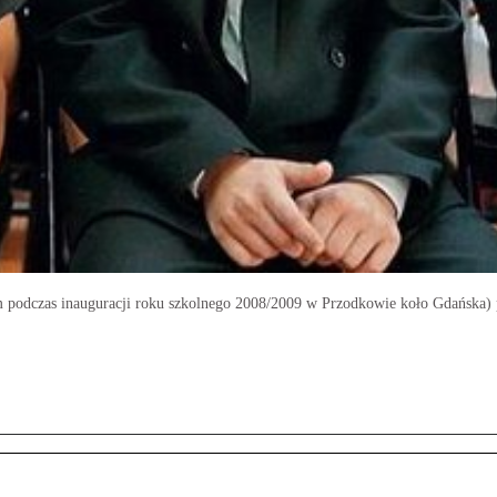
 podczas inauguracji roku szkolnego 2008/2009 w Przodkowie koło Gdańska) p