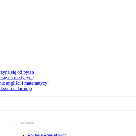
zyna się od pytań
ć się na medycynę
niż angliści i matematycy”
Eksperci alarmują
REGULAMIN
Polityka Prywatności