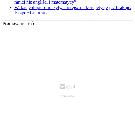
mniej niż angliści i matematycy”
Wakacje dopiero ruszyły, a miejsc na korepetycje już brakuje.
Eksperci alarmują
Promowane treści