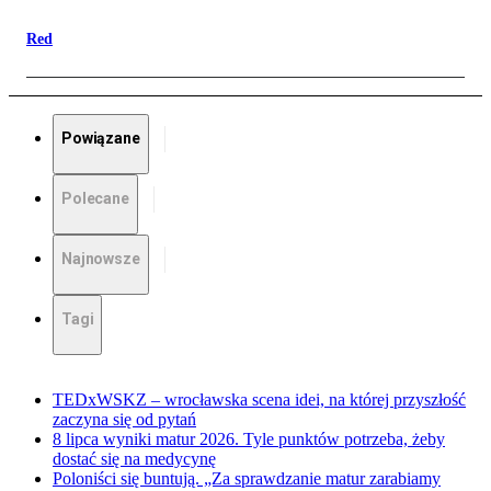
Red
Powiązane
Polecane
Najnowsze
Tagi
TEDxWSKZ – wrocławska scena idei, na której przyszłość
zaczyna się od pytań
8 lipca wyniki matur 2026. Tyle punktów potrzeba, żeby
dostać się na medycynę
Poloniści się buntują. „Za sprawdzanie matur zarabiamy