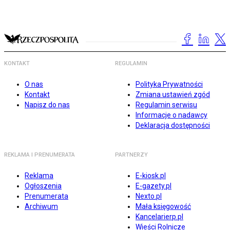
KONTAKT
REGULAMIN
O nas
Polityka Prywatności
Kontakt
Zmiana ustawień zgód
Napisz do nas
Regulamin serwisu
Informacje o nadawcy
Deklaracja dostępności
REKLAMA I PRENUMERATA
PARTNERZY
Reklama
E-kiosk.pl
Ogłoszenia
E-gazety.pl
Prenumerata
Nexto.pl
Archiwum
Mała księgowość
Kancelarierp.pl
Wieści Rolnicze