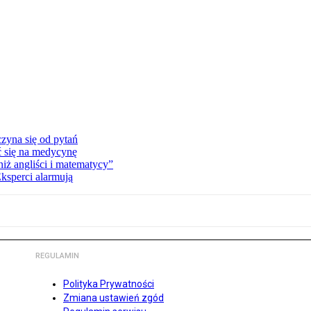
zyna się od pytań
ć się na medycynę
niż angliści i matematycy”
Eksperci alarmują
REGULAMIN
Polityka Prywatności
Zmiana ustawień zgód