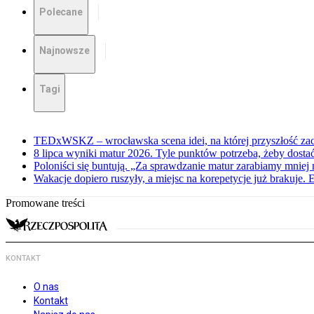
Polecane
Najnowsze
Tagi
TEDxWSKZ – wrocławska scena idei, na której przyszłość zac
8 lipca wyniki matur 2026. Tyle punktów potrzeba, żeby dosta
Poloniści się buntują. „Za sprawdzanie matur zarabiamy mniej 
Wakacje dopiero ruszyły, a miejsc na korepetycje już brakuje. 
Promowane treści
KONTAKT
O nas
Kontakt