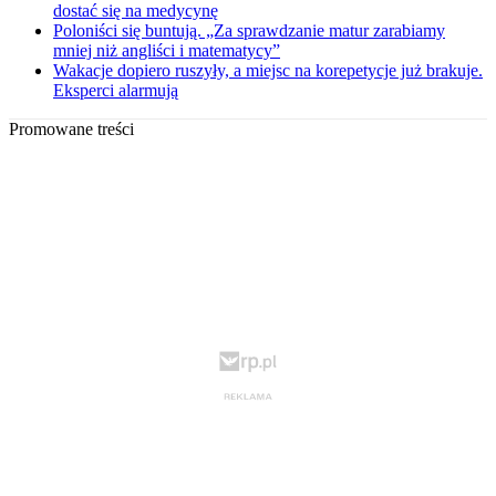
dostać się na medycynę
Poloniści się buntują. „Za sprawdzanie matur zarabiamy
mniej niż angliści i matematycy”
Wakacje dopiero ruszyły, a miejsc na korepetycje już brakuje.
Eksperci alarmują
Promowane treści