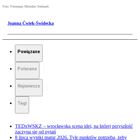
Foto: Fotorzepa, Mirosław Stelmach
Joanna Ćwiek-Świdecka
Powiązane
Polecane
Najnowsze
Tagi
TEDxWSKZ – wrocławska scena idei, na której przyszłość
zaczyna się od pytań
8 lipca wyniki matur 2026. Tyle punktów potrzeba, żeby