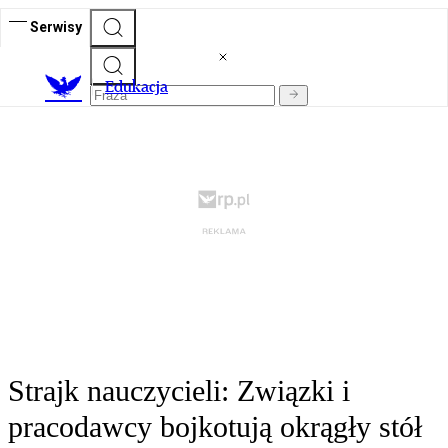
Serwisy
E
dukacja
Strajk nauczycieli: Związki i
pracodawcy bojkotują okrągły stół