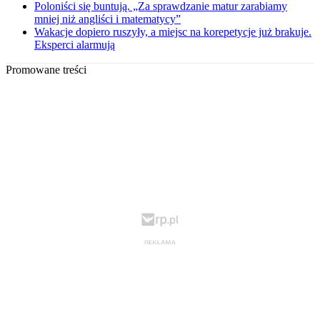
Poloniści się buntują. „Za sprawdzanie matur zarabiamy
mniej niż angliści i matematycy”
Wakacje dopiero ruszyły, a miejsc na korepetycje już brakuje.
Eksperci alarmują
Promowane treści