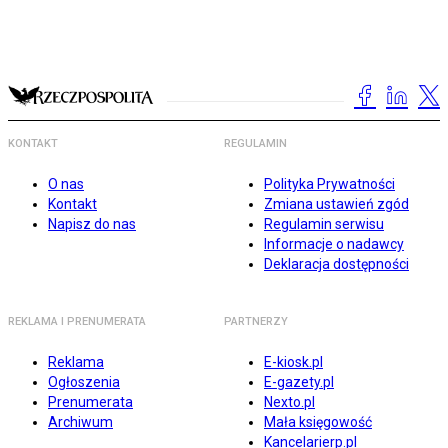
KONTAKT
REGULAMIN
O nas
Polityka Prywatności
Kontakt
Zmiana ustawień zgód
Napisz do nas
Regulamin serwisu
Informacje o nadawcy
Deklaracja dostępności
REKLAMA I PRENUMERATA
PARTNERZY
Reklama
E-kiosk.pl
Ogłoszenia
E-gazety.pl
Prenumerata
Nexto.pl
Archiwum
Mała księgowość
Kancelarierp.pl