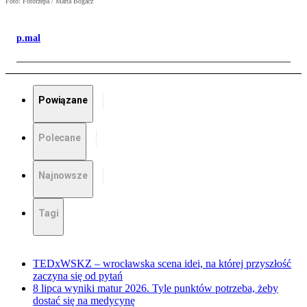
Foto: Fotorzepa / Marta Bogacz
p.mal
Powiązane
Polecane
Najnowsze
Tagi
TEDxWSKZ – wrocławska scena idei, na której przyszłość
zaczyna się od pytań
8 lipca wyniki matur 2026. Tyle punktów potrzeba, żeby
dostać się na medycynę