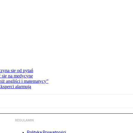
zyna się od pytań
ć się na medycynę
niż angliści i matematycy”
Eksperci alarmują
REGULAMIN
Polityka Prywatności