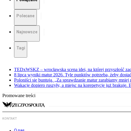
Polecane
Najnowsze
Tagi
TEDxWSKZ – wrocławska scena idei, na której przyszłość zac
8 lipca wyniki matur 2026. Tyle punktów potrzeba, żeby dosta
Poloniści się buntują. „Za sprawdzanie matur zarabiamy mniej 
Wakacje dopiero ruszyły, a miejsc na korepetycje już brakuje. 
Promowane treści
KONTAKT
O nas